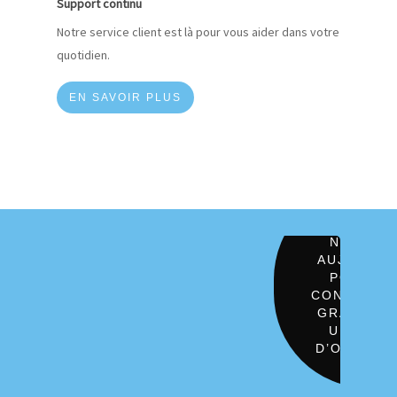
Support continu
Notre service client est là pour vous aider dans votre
quotidien.
EN SAVOIR PLUS
INTÉRESSÉ
? CONTACT
NOUS D
AUJOURD’
POUR U
CONSULTA
GRATUITE
UNE DÉ
D’OPENBR
!