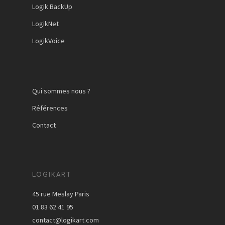
Logik BackUp
LogikNet
LogikVoice
Qui sommes nous ?
Références
Contact
LOGIKART
45 rue Meslay Paris
01 83 62 41 95
contact@logikart.com