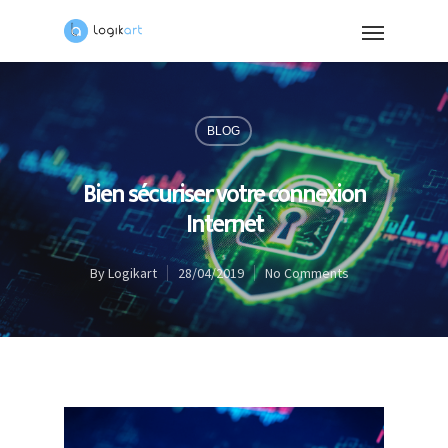
BLOG
Bien sécuriser votre connexion
Internet
By
Logikart
28/04/2019
No Comments