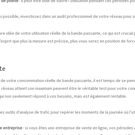
s de pointe
: il peut être utile de suivre l’utilisation pendant ces périodes 
 si possible, investissez dans un audit professionnel de votre réseau pour ob
e idée de votre utilisation réelle de la bande passante, ce qui est crucial p
esprit que plus la mesure est précise, plus vous serez en position de forc
nte
 de votre consommation réelle de bande passante, il est temps de se pench
éseau atteint son maximum peuvent être le véritable test pour votre connex
n qui non seulement répond à vos besoins, mais est également rentable.
 des outils d’analyse de trafic pour repérer les moments de la journée où l’ut
re entreprise
: si vous êtes une entreprise de vente en ligne, vos périodes