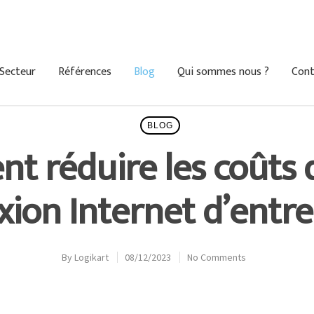
Secteur
Références
Blog
Qui sommes nous ?
Cont
BLOG
 réduire les coûts 
ion Internet d’entre
By
Logikart
08/12/2023
No Comments