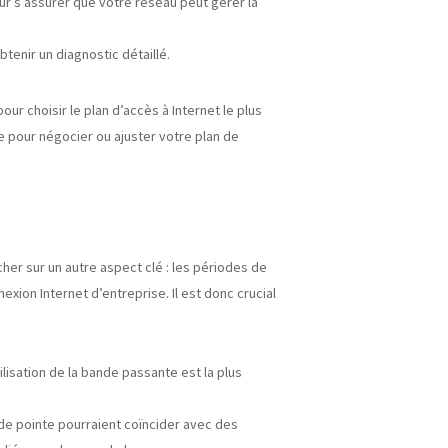
pour s’assurer que votre réseau peut gérer la
tenir un diagnostic détaillé.
our choisir le plan d’accès à Internet le plus
e pour négocier ou ajuster votre plan de
er sur un autre aspect clé : les périodes de
ion Internet d’entreprise. Il est donc crucial
ilisation de la bande passante est la plus
 de pointe pourraient coïncider avec des