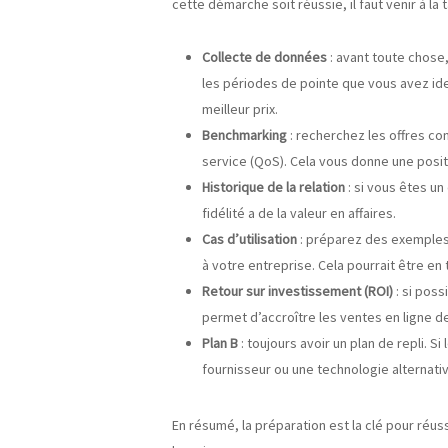
cette démarche soit réussie, il faut venir à la
Collecte de données
: avant toute chose
les périodes de pointe que vous avez ide
meilleur prix.
Benchmarking
: recherchez les offres c
service (QoS). Cela vous donne une posit
Historique de la relation
: si vous êtes u
fidélité a de la valeur en affaires.
Cas d’utilisation
: préparez des exemples
à votre entreprise. Cela pourrait être en
Retour sur investissement (ROI)
: si pos
permet d’accroître les ventes en ligne d
Plan B
: toujours avoir un plan de repli.
fournisseur ou une technologie alternativ
En résumé, la préparation est la clé pour réu