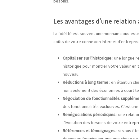
besoins.
Les avantages d’une relation
La fidélité est souvent une monnaie sous-esti
coûts de votre connexion Internet d’entreprise
Capitaliser sur l’historique
: une longue r
historique pour montrer votre valeur en t
nouveau.
Réductions à long terme
: en étant un c
non seulement des économies à court term
Négociation de fonctionnalités supplém
des fonctionnalités exclusives. C’est un
Renégociations périodiques
: une relati
l’évolution des besoins de votre entrepri
Références et témoignages
: si vous êt
donner au fournisseur quelque chose de 