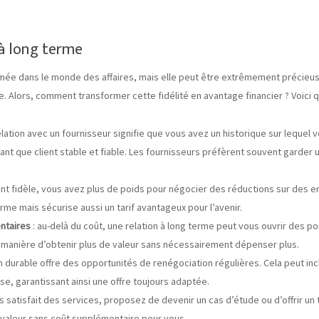
 à long terme
mée dans le monde des affaires, mais elle peut être extrêmement précieuse,
. Alors, comment transformer cette fidélité en avantage financier ? Voici q
elation avec un fournisseur signifie que vous avez un historique sur lequel 
ant que client stable et fiable. Les fournisseurs préfèrent souvent garder u
lient fidèle, vous avez plus de poids pour négocier des réductions sur des
e mais sécurise aussi un tarif avantageux pour l’avenir.
entaires
: au-delà du coût, une relation à long terme peut vous ouvrir des
e manière d’obtenir plus de valeur sans nécessairement dépenser plus.
on durable offre des opportunités de renégociation régulières. Cela peut i
se, garantissant ainsi une offre toujours adaptée.
es satisfait des services, proposez de devenir un cas d’étude ou d’offrir u
valeur sans coût supplémentaire pour vous.