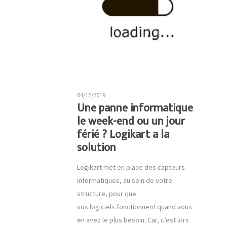
04/12/2019
Une panne informatique
le week-end ou un jour
férié ? Logikart a la
solution
Logikart met en place des capteurs
informatiques, au sein de votre
structure, pour que
vos logiciels fonctionnent quand vous
en avez le plus besoin. Car, c’est lors