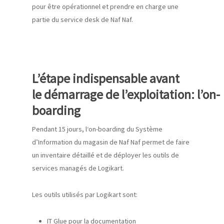
pour ê
tre
opérationnel et prendre en charge une
partie du service desk de Naf
Naf
.
L’étape indispensable avant
le
démarrage
d
e l’exploitation
: l’on-
boarding
Pendant 15 jours, l
‘on-
boarding
du Système
d’Information du magasin de Naf
Naf
permet de faire
un
inventaire
détaillé et de déployer les outils de
services managés
de
Logikart
.
Les
outils
utilisés par
Logikart
sont:
IT Glue
pour la documentation