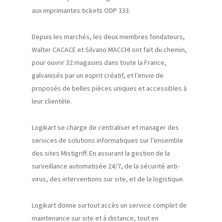
aux imprimantes tickets ODP 333.
Depuis les marchés, les deux membres fondateurs,
Walter CACACE et
Silvano
MACCHI
ont fait du chemin,
pour ouvrir
32 magasins dans toute la
France
,
galvanisés par un esprit créatif, et l
’
envie de
proposés de belles pièces uniques et accessibles à
leur clientèle.
Logikart
s
e charge de centraliser
et manager des
services
de solutions informatiques sur l’ensemble
des sites
Mistigriff
. En assurant la gestion de la
surveillance
automatisée 24/7
, de
la
sécurité anti-
virus
, des interventions sur site, et de la logistique
.
Logikart
donne
surtout
accès un
service
complet de
maintenance sur site et à distance,
tout
en